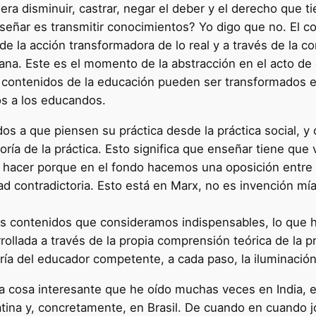
ra disminuir, castrar, negar el deber y el derecho que t
eñar es transmitir conocimientos? Yo digo que no. El co
e la acción transformadora de lo real y a través de la c
na. Este es el momento de la abstracción en el acto de 
s contenidos de la educación pueden ser transformados 
los a los educandos.
os a que piensen su práctica desde la práctica social, y
ía de la práctica. Esto significa que enseñar tiene que v
 hacer porque en el fondo hacemos una oposición entre p
dad contradictoria. Esto está en Marx, no es invención m
os contenidos que consideramos indispensables, lo que h
sarrollada a través de la propia comprensión teórica de la
ía del educador competente, a cada paso, la iluminación
a cosa interesante que he oído muchas veces en India, e
tina y, concretamente, en Brasil. De cuando en cuando 