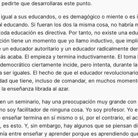
ra pedirte que desarrollaras este punto.
s igual a sus educandos, o es demagógico o miente o es
l educando. Si fueran los dos la misma cosa, no habría m
da educación es directiva. Por tanto, no existe una educ
ión tiene un momento que yo llamo inductivo, que impli
re un educador autoritario y un educador radicalmente 
jamás acaba. El empieza y termina inductivamente. El tom
mocrático ciertamente incide, pero intenta, durante la 
 ser iguales. El hecho de que el educador revoluciona
lidad que tiene, incluso de comandar, en muchos momentos
 la enseñanza librada al azar.
n un seminario, hay una preocupación muy grande con lo 
o no soy facilitador de ninguna cosa. Yo soy profesor. Yo 
e enseñar termina en sí mismo o si, por el contrario, el
 es esto. Y, sin embargo, hay algunos que se piensan d
tomía entre enseñar y aprender porque es aprendiendo q