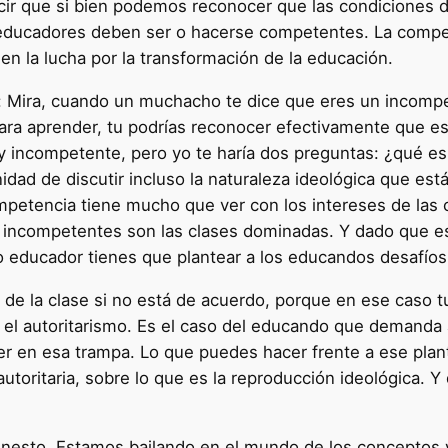
ir que si bien podemos reconocer que las condiciones de
 educadores deben ser o hacerse competentes. La compete
en la lucha por la transformación de la educación.
: Mira, cuando un muchacho te dice que eres un incompet
ara aprender, tu podrías reconocer efectivamente que es
y incompetente, pero yo te haría dos preguntas: ¿qué e
idad de discutir incluso la naturaleza ideológica que es
mpetencia tiene mucho que ver con los intereses de las 
incompetentes son las clases dominadas. Y dado que est
 educador tienes que plantear a los educandos desafíos 
e la clase si no está de acuerdo, porque en ese caso tu 
el autoritarismo. Es el caso del educando que demanda al
er en esa trampa. Lo que puedes hacer frente a ese plan
autoritaria, sobre lo que es la reproducción ideológica. Y
nesto. Estamos bailando en el mundo de los conceptos 