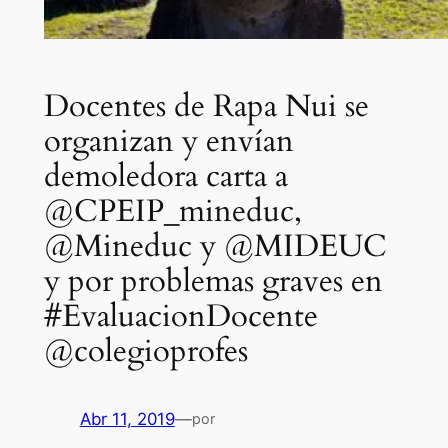
Docentes de Rapa Nui se
organizan y envían
demoledora carta a
@CPEIP_mineduc,
@Mineduc y @MIDEUC
y por problemas graves en
#EvaluacionDocente
@colegioprofes
Abr 11, 2019
—
por