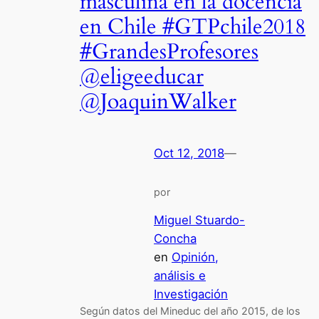
masculina en la docencia
en Chile #GTPchile2018
#GrandesProfesores
@eligeeducar
@JoaquinWalker
Oct 12, 2018
—
por
Miguel Stuardo-
Concha
en
Opinión,
análisis e
Investigación
Según datos del Mineduc del año 2015, de los