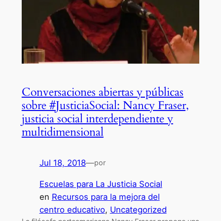
Conversaciones abiertas y públicas
sobre #JusticiaSocial: Nancy Fraser,
justicia social interdependiente y
multidimensional
Jul 18, 2018
—
por
Escuelas para La Justicia Social
en
Recursos para la mejora del
centro educativo
, 
Uncategorized